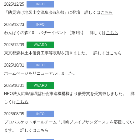
2025/12/25
INFO
「防災逃げ地図士交流集会in京都」に登壇 詳しくは
こちら
2025/12/23
INFO
わんぱくの森2.0 – バザーイベント【第1部】 詳しくは
こちら
2025/12/09
AWARD
東京都森林土木優良工事等表彰を頂きました。 詳しくは
こちら
2025/10/01
INFO
ホームページをリニューアルしました。
2025/10/01
AWARD
NPO法人広島循環型社会推進機構様より優秀賞を受賞致しました。 詳
しくは
こちら
2025/08/05
INFO
プロバスケットボールチーム「川崎ブレイブサンダース」を応援してい
ます。 詳しくは
こちら