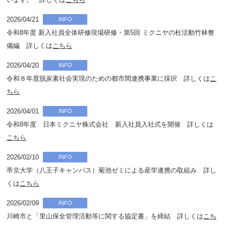
2026/04/21
INFO
令和8年度 新入社員全体研修現場研修・第5回 ミクニヤの杜活動竹林整
備編 詳しくは
こちら
2026/04/20
INFO
令和８年度脱炭素社会実現のための都市間連携事業に採択 詳しくは
こ
ちら
2026/04/01
INFO
令和8年度 日本ミクニヤ株式会社 新入社員入社式を開催 詳しくは
こちら
2026/02/10
INFO
帝京大学（八王子キャンパス）菊池ゼミによる産学連携の取組み 詳し
くは
こちら
2026/02/09
INFO
川崎市と「里山保全管理活動等に関する協定書」を締結 詳しくは
こち