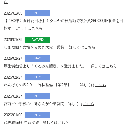
ら
2026/02/05
INFO
【2030年に向けた目標】ミクニヤの杜活動で累計約26t-CO₂吸収量を目
指す 詳しくは
こちら
2026/01/28
AWARD
しまね働く女性きらめき大賞 受賞 詳しくは
こちら
2026/01/27
INFO
厚生労働省より「くるみん認定」を受けました。 詳しくは
こちら
2026/01/27
INFO
わんぱくの森2.0 － 竹林整備 【第2部】－ 詳しくは
こちら
2026/01/27
INFO
宮前平中学校の生徒さんが企業訪問 詳しくは
こちら
2026/01/05
INFO
代表取締役 年頭挨拶 詳しくは
こちら