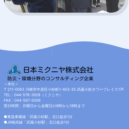
＜本社＞
〒211-0063 川崎市中原区小杉町1-403-35 武蔵小杉タワープレイス17F
TEL：044-578-3928（ミクニヤ）
FAX：044-567-5006
受付時間：月曜日から金曜日の9時から18時まで
●東急東横線「武蔵小杉駅」北口徒歩1分
●JR南武線「武蔵小杉駅」北口徒歩1分